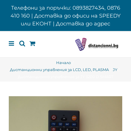
Skip
Телефони за поръчки: 0893827434, 0876
to
410 160 | Доставка до офиси на SPEEDY
content
или ЕКОНТ | Доставка до адрес
Начало
Дистанционни управления за LCD, LED, PLASMA
JY
Дистанционно управление за JY 3200 D SMART