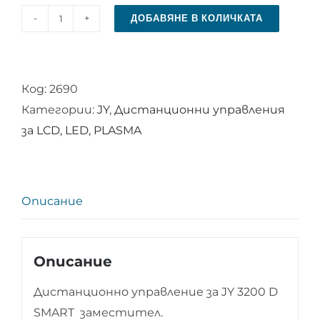
ДОБАВЯНЕ В КОЛИЧКАТА
количество
за
Дистанционно
Код:
2690
управление
Категории:
JY
,
Дистанционни управления
за
за LCD, LED, PLASMA
JY
3200
D
SMART
Описание
Описание
Дистанционно управление за JY 3200 D
SMART заместител.