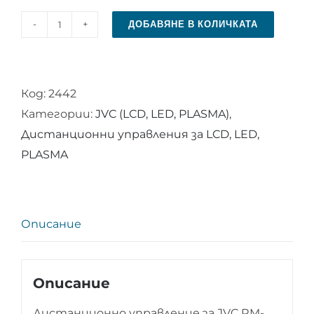
ДОБАВЯНЕ В КОЛИЧКАТА
количество
за
Дистанционно
Код:
2442
управление
Категории:
JVC (LCD, LED, PLASMA)
,
за
Дистанционни управления за LCD, LED,
JVC
PLASMA
RM-
C3601
-
ОРИГИНАЛНО
Описание
Описание
Дистанционно управление за JVC RM-