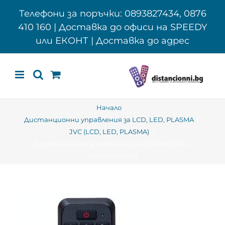
Skip
Телефони за поръчки: 0893827434, 0876
to
410 160 | Доставка до офиси на SPEEDY
content
или ЕКОНТ | Доставка до адрес
Начало
Дистанционни управления за LCD, LED, PLASMA
JVC (LCD, LED, PLASMA)
Дистанционно управление за JVC RM-C3601 –
ОРИГИНАЛНО