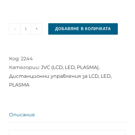
ДОБАВЯНЕ В КОЛИЧКАТА
количество
за
Дистанционно
Код:
2244
управление
Категории:
JVC (LCD, LED, PLASMA)
,
за
Дистанционни управления за LCD, LED,
JVC
PLASMA
RM-
C3174
Описание