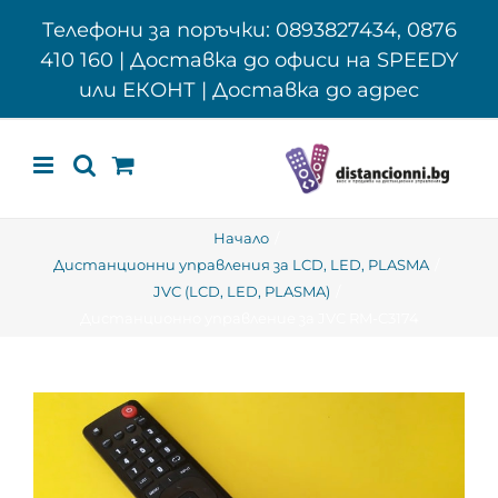
Skip
Телефони за поръчки: 0893827434, 0876
to
410 160 | Доставка до офиси на SPEEDY
content
или ЕКОНТ | Доставка до адрес
Начало
Дистанционни управления за LCD, LED, PLASMA
JVC (LCD, LED, PLASMA)
Дистанционно управление за JVC RM-C3174