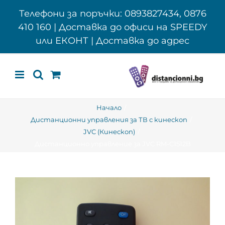
Skip
Телефони за поръчки: 0893827434, 0876
to
410 160 | Доставка до офиси на SPEEDY
content
или ЕКОНТ | Доставка до адрес
Начало
Дистанционни управления за ТВ с кинескоп
JVC (Кинескоп)
Дистанционно управление за JVC RM-C1512B