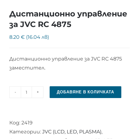
Дистанционно управление
за JVC RC 4875
8.20 € (16.04 лв)
Дистанционно управление за JVC RC 4875
заместител.
ДОБАВЯНЕ В КОЛИЧКАТА
количество
за
Дистанционно
Код:
2419
управление
Категории:
JVC (LCD, LED, PLASMA)
,
за