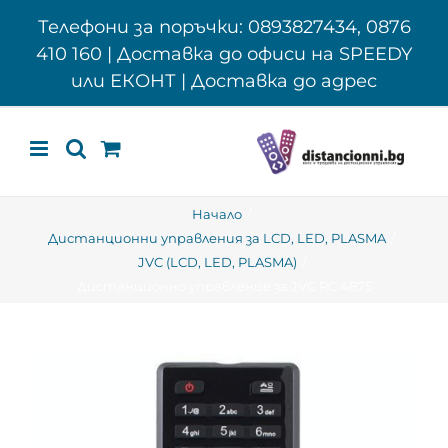
Skip
Телефони за поръчки: 0893827434, 0876
to
410 160 | Доставка до офиси на SPEEDY
content
или ЕКОНТ | Доставка до адрес
Начало
Дистанционни управления за LCD, LED, PLASMA
JVC (LCD, LED, PLASMA)
Дистанционно управление за JVC RC 4875