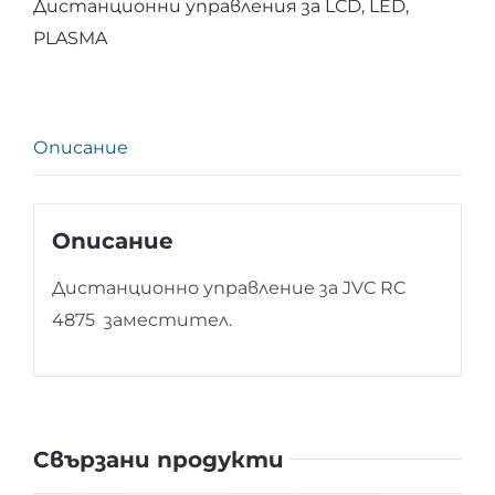
Дистанционни управления за LCD, LED,
JVC
PLASMA
RC
4875
Описание
Описание
Дистанционно управление за JVC RC
4875 заместител.
Свързани продукти