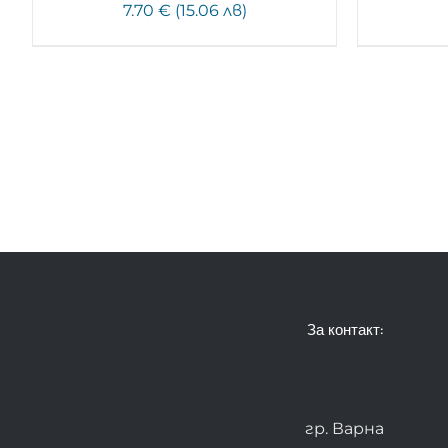
7.70 € (15.06 лв)
За контакт:
гр. Варна