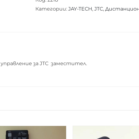
управление
Категории:
JAY-TECH
,
JTC
,
Дистанционн
за
JTC
управление за JTC заместител.