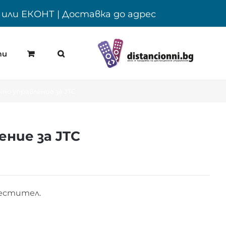
Y или ЕКОНТ | Доставка до адрес
ти
но управление за JTC
ние за JTC
местител.