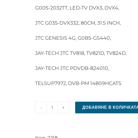
G005-2032TT, LED-TV DVX3, DVX4,
JTC G035-DVX332, 80CM, 31.5 INCH,
JTC GENESIS 4G, G0B5-GS440,
JAY-TECH JTC TV818, TV821D, TV824D,
JAY-TECH JTC PDVDB-824010,
TELSUP7972, DVB-PM 14809HCATS
ДОБАВЯНЕ В КОЛИЧКАТ
количество
за
Дистанционно
Код:
2218