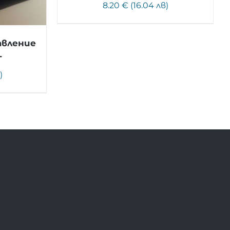
8.20 € (16.04 лв)
авление
T
)