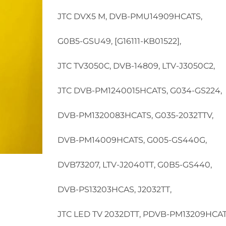
JTC DVX5 M, DVB-PMU14909HCATS,
G0B5-GSU49, [G16111-KB01522],
JTC TV3050C, DVB-14809, LTV-J3050C2,
JTC DVB-PM1240015HCATS, G034-GS224,
DVB-PM1320083HCATS, G035-2032TTV,
DVB-PM14009HCATS, G005-GS440G,
DVB73207, LTV-J2040TT, G0B5-GS440,
DVB-PS13203HCAS, J2032TT,
JTC LED TV 2032DTT, PDVB-PM13209HCAT