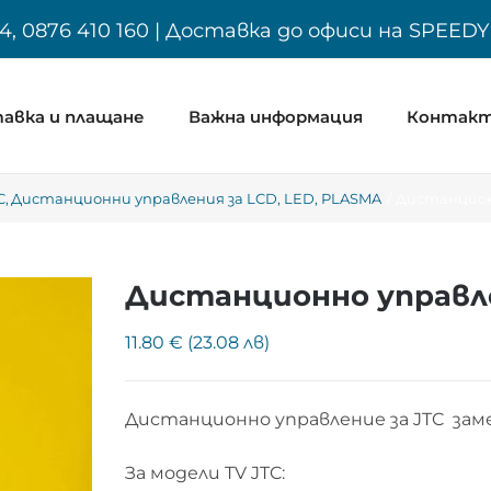
4, 0876 410 160 | Доставка до офиси на SPEED
авка и плащане
Важна информация
Контак
C
Дистанционни управления за LCD, LED, PLASMA
Дистанцион
Дистанционно управле
11.80 € (23.08 лв)
Дистанционно управление за JTC за
За модели TV JTC: