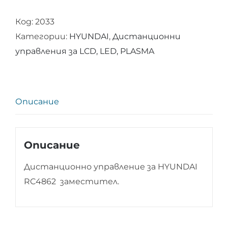
Дистанционно
Код:
2033
управление
Категории:
HYUNDAI
,
Дистанционни
за
управления за LCD, LED, PLASMA
HYUNDAI
RC4862
Описание
Описание
Дистанционно управление за HYUNDAI
RC4862 заместител.