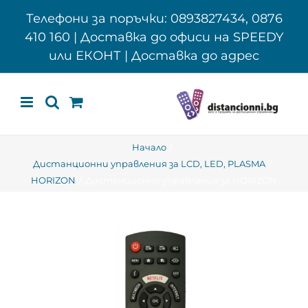
Skip
Телефони за поръчки: 0893827434, 0876
to
410 160 | Доставка до офиси на SPEEDY
content
или ЕКОНТ | Доставка до адрес
Начало
Дистанционни управления за LCD, LED, PLASMA
HORIZON
Дистанционно управление за HORIZON