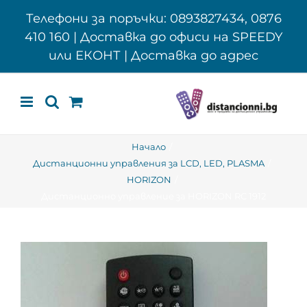
Skip
Телефони за поръчки: 0893827434, 0876
to
410 160 | Доставка до офиси на SPEEDY
content
или ЕКОНТ | Доставка до адрес
Начало
Дистанционни управления за LCD, LED, PLASMA
HORIZON
Дистанционно управление за HORIZON RC 1912