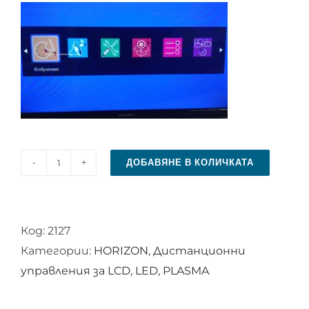
ДОБАВЯНЕ В КОЛИЧКАТА
количество
за
Дистанционно
Код:
2127
управление
Категории:
HORIZON
,
Дистанционни
за
управления за LCD, LED, PLASMA
HORIZON
RC