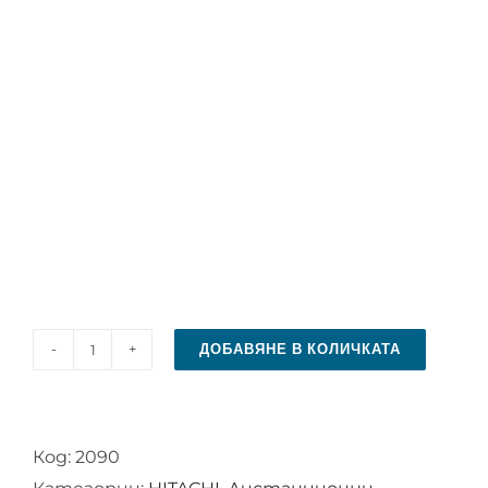
ДОБАВЯНЕ В КОЛИЧКАТА
количество
за
Дистанционно
Код:
2090
управление