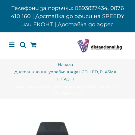
Skip
Телефони за поръчки: 0893827434, 0876
to
410 160 | Доставка до офиси на SPEEDY
content
или ЕКОНТ | Доставка до адрес
Начало
Дистанционни управления за LCD, LED, PLASMA
HITACHI
Дистанционно управление за HITACHI RC 49141 –
ОРИГИНАЛНО