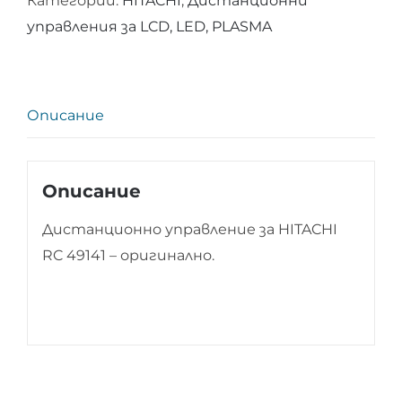
Категории:
HITACHI
,
Дистанционни
за
управления за LCD, LED, PLASMA
HITACHI
RC
49141
-
Описание
ОРИГИНАЛНО
Описание
Дистанционно управление за HITACHI
RC 49141 – оригинално.