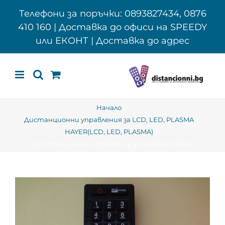
Skip
Телефони за поръчки: 0893827434, 0876
to
410 160 | Доставка до офиси на SPEEDY
content
или ЕКОНТ | Доставка до адрес
Начало
Дистанционни управления за LCD, LED, PLASMA
HAYER(LCD, LED, PLASMA)
Дистанционно управление за HAIER RC 4845