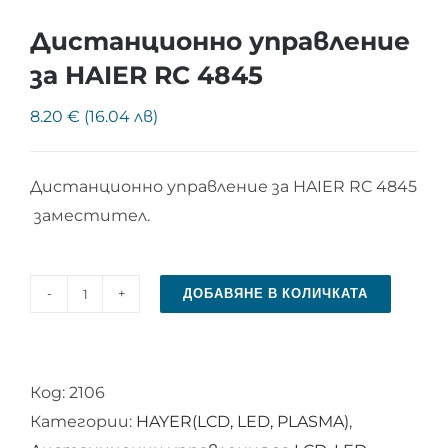
Дистанционно управление
за HAIER RC 4845
8.20 € (16.04 лв)
Дистанционно управление за HAIER RC 4845
заместител.
ДОБАВЯНЕ В КОЛИЧКАТА
количество
за
Дистанционно
Код:
2106
управление
Категории:
HAYER(LCD, LED, PLASMA)
,
за