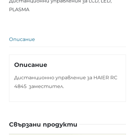
Дистанционни управления за LCD, LED,
HAIER
PLASMA
RC
4845
Описание
Описание
Дистанционно управление за HAIER RC
4845 заместител.
Свързани продукти