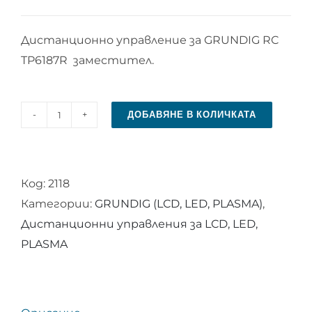
Дистанционно управление за GRUNDIG RC
TP6187R заместител.
ДОБАВЯНЕ В КОЛИЧКАТА
количество
за
Дистанционно
Код:
2118
управление
Категории:
GRUNDIG (LCD, LED, PLASMA)
,
за
Дистанционни управления за LCD, LED,
GRUNDIG
PLASMA
RC
TP6187R