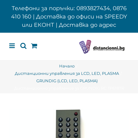
Skip
Телефони за поръчки: 0893827434, 0876
to
410 160 | Доставка до офиси на SPEEDY
content
или ЕКОНТ | Доставка до адрес
Начало
Дистанционни управления за LCD, LED, PLASMA
GRUNDIG (LCD, LED, PLASMA)
Дистанционно управление за GRUNDIG RC TP6187R