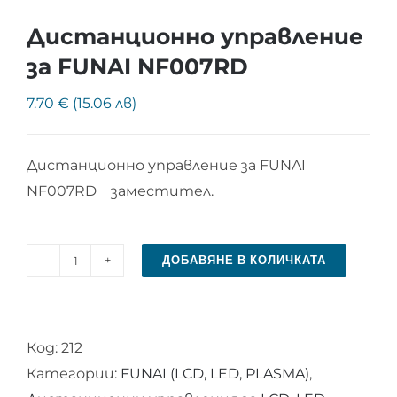
Дистанционно управление
за FUNAI NF007RD
7.70 € (15.06 лв)
Дистанционно управление за FUNAI
NF007RD заместител.
ДОБАВЯНЕ В КОЛИЧКАТА
количество
за
Дистанционно
Код:
212
управление
Категории:
FUNAI (LCD, LED, PLASMA)
,
за