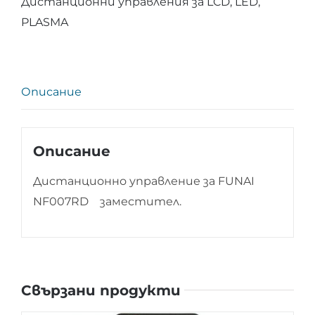
Дистанционни управления за LCD, LED,
FUNAI
PLASMA
NF007RD
Описание
Описание
Дистанционно управление за FUNAI
NF007RD заместител.
Свързани продукти