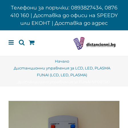
Skip
Телефони за поръчки: 0893827434, 0876
to
410 160 | Доставка до офиси на SPEEDY
content
или ЕКОНТ | Доставка до адрес
Начало
Дистанционни управления за LCD, LED, PLASMA
FUNAI (LCD, LED, PLASMA)
Дистанционно управление за FUNAI NF007RD