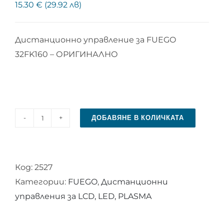
15.30 € (29.92 лв)
Дистанционно управление за FUEGO
32FK160 – ОРИГИНАЛНО
ДОБАВЯНЕ В КОЛИЧКАТА
количество
за
Дистанционно
Код:
2527
управление
Категории:
FUEGO
,
Дистанционни
за
управления за LCD, LED, PLASMA
FUEGO
32FK160