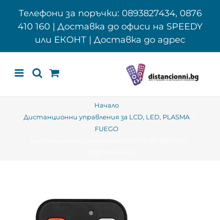
Skip
Телефони за поръчки: 0893827434, 0876
to
410 160 | Доставка до офиси на SPEEDY
content
или ЕКОНТ | Доставка до адрес
Начало
Дистанционни управления за LCD, LED, PLASMA
FUEGO
Дистанционно управление за FUEGO 32FK160 –
ОРИГИНАЛНО