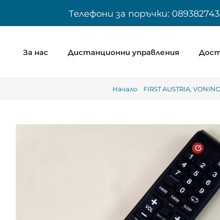
Skip
Телефони за поръчки: 089382743
to
content
За нас
Дистанционни управления
Дост
Начало
FIRST AUSTRIA
VONIN