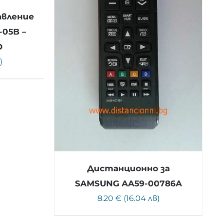
авление
05B –
О
)
Дистанционно за
SAMSUNG AA59-00786A
8.20 € (16.04 лв)