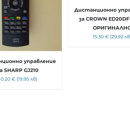
Дистанционно упр
за CROWN ED20DF-
ОРИГИНАЛН
15.30 € (29.92 лв
ционно управление
за SHARP GJ210
10.20 € (19.95 лв)