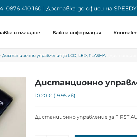
4, 0876 410 160 | Доставка до офиси на SPEED
авка и плащане
Важна информация
Контак
O
Дистанционни управления за LCD, LED, PLASMA
Дистанционн
Дистанционно управле
10.20 € (19.95 лв)
Дистанционно управление за FIRST A