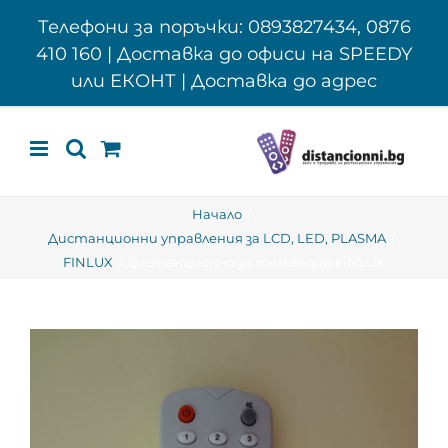
Skip
Телефони за поръчки: 0893827434, 0876
to
410 160 | Доставка до офиси на SPEEDY
content
или ЕКОНТ | Доставка до адрес
Начало
Дистанционни управления за LCD, LED, PLASMA
FINLUX
Дистанционно за телевизор FINLUX