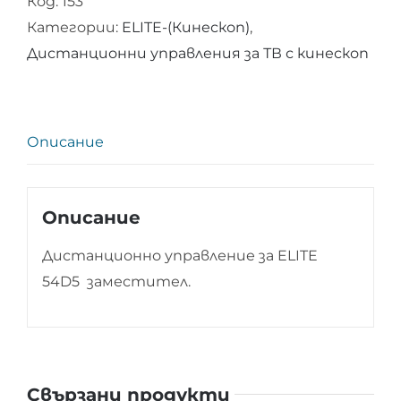
Код:
153
управление
Категории:
ELITE-(Кинескоп)
,
за
Дистанционни управления за ТВ с кинескоп
ELITE
54D5
Описание
Описание
Дистанционно управление за ELITE
54D5 заместител.
Свързани продукти