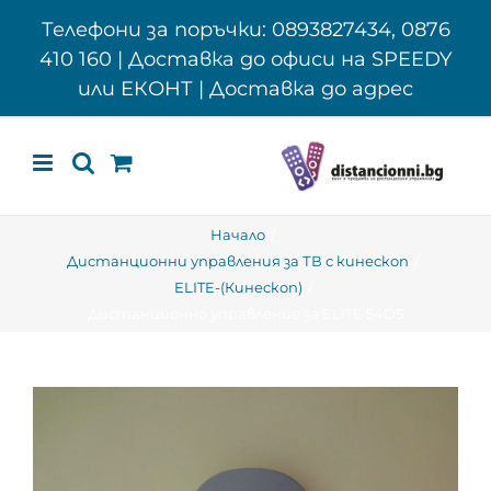
Skip
Телефони за поръчки: 0893827434, 0876
to
410 160 | Доставка до офиси на SPEEDY
content
или ЕКОНТ | Доставка до адрес
Начало
Дистанционни управления за ТВ с кинескоп
ELITE-(Кинескоп)
Дистанционно управление за ELITE 54D5