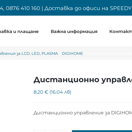
4, 0876 410 160 | Доставка до офиси на SPEED
авка и плащане
Важна информация
Контак
ления за LCD, LED, PLASMA
DIGIHOME
Дистанционно управл
Дистанционно управле
8.20 € (16.04 лв)
Дистанционно управление за DIGIHO