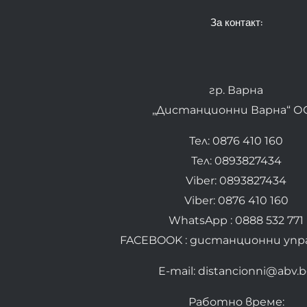
За контакт:
гр. Варна
„Дистанционни Варна“ О
Тел: 0876 410 160
Тел: 0893827434
Viber: 0893827434
Viber: 0876 410 160
WhatsApp : 0888 532 771
FACEBOOK : дистанционни упр
E-mail: distancionni@abv.
Работно време: