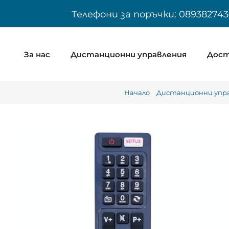
Skip
Телефони за поръчки: 089382743
to
content
За нас
Дистанционни управления
Дост
Начало
Дистанционни управ