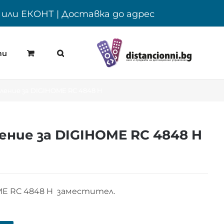
Y или ЕКОНТ | Доставка до адрес
ти
ение за DIGIHOME RC 4848 H
ние за DIGIHOME RC 4848 H
ME RC 4848 H заместител.