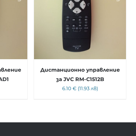
авление
Дистанционно управление
AD1
за JVC RM-C1512B
)
6.10 € (11.93 лв)