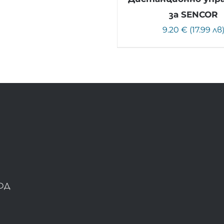
за SENCOR
9.20 € (17.99 лв
ОД