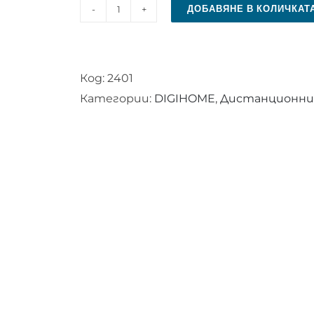
ДОБАВЯНЕ В КОЛИЧКАТ
количество
за
Дистанционно
Код:
2401
управление
Категории:
DIGIHOME
,
Дистанционни у
за
DIGIHOME
RC
4800