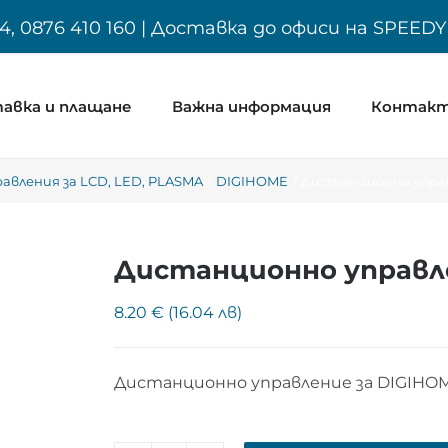
4, 0876 410 160 | Доставка до офиси на SPEED
авка и плащане
Важна информация
Контак
вления за LCD, LED, PLASMA
DIGIHOME
Дистанционно управ
Дистанционно управле
8.20 € (16.04 лв)
Дистанционно управление за DIGIHO