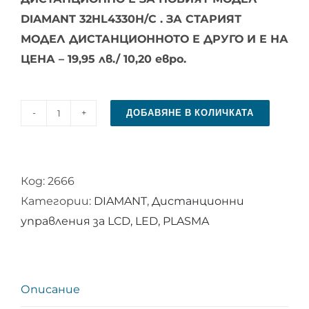
DIAMANT 32HL4330H/C . ЗА СТАРИЯТ
МОДЕЛ ДИСТАНЦИОННОТО Е ДРУГО И Е НА
ЦЕНА – 19,95 лв./ 10,20 евро.
ДОБАВЯНЕ В КОЛИЧКАТА
количество
за
Дистанционно
Код:
2666
управление
Категории:
DIAMANT
,
Дистанционни
за
управления за LCD, LED, PLASMA
DIAMANT
32HL4330H/C
Описание