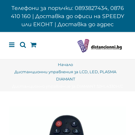
Skip
Телефони за поръчки: 0893827434, 0876
to
410 160 | Доставка до офиси на SPEEDY
content
или ЕКОНТ | Доставка до адрес
Начало
Дистанционни управления за LCD, LED, PLASMA
DIAMANT
Дистанционно управление за DIAMANT 32HL4330H/C