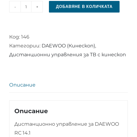
ДОБАВЯНЕ В КОЛИЧКАТА
количество
за
Дистанционно
Код:
146
управление
Категории:
DAEWOO (Кинескоп)
,
за
Дистанционни управления за ТВ с кинескоп
DAEWOO
RC
14.1
Описание
Описание
Дистанционно управление за DAEWOO
RC 14.1