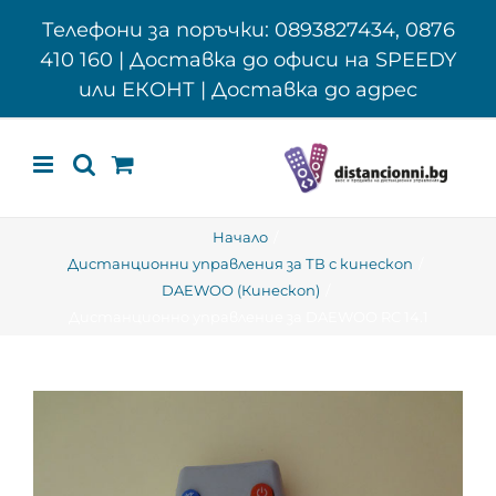
Skip
Телефони за поръчки: 0893827434, 0876
to
410 160 | Доставка до офиси на SPEEDY
content
или ЕКОНТ | Доставка до адрес
Начало
Дистанционни управления за ТВ с кинескоп
DAEWOO (Кинескоп)
Дистанционно управление за DAEWOO RC 14.1