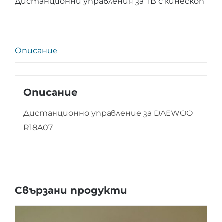
Дистанционни управления за ТВ с кинескоп
DAEWOO
R18A07
Описание
Описание
Дистанционно управление за DAEWOO
R18A07
Свързани продукти