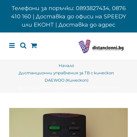
Skip
Телефони за поръчки: 0893827434, 0876
to
410 160 | Доставка до офиси на SPEEDY
content
или ЕКОНТ | Доставка до адрес
Начало
Дистанционни управления за ТВ с кинескоп
DAEWOO (Кинескоп)
Дистанционно управление за DAEWOO R18A07