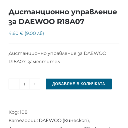
Дистанционно управление
за DAEWOO R18A07
4.60 € (9.00 лв)
Дистанционно управление за DAEWOO
R18A07 заместител
ДОБАВЯНЕ В КОЛИЧКАТА
количество
за
Дистанционно
Код:
108
управление
Категории:
DAEWOO (Кинескоп)
,
за