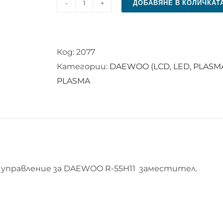
ДОБАВЯНЕ В КОЛИЧКАТ
количество
за
Дистанционно
Код:
2077
управление
Категории:
DAEWOO (LCD, LED, PLASM
за
PLASMA
DAEWOO
R-
55H11
управление за DAEWOO R-55H11 заместител.