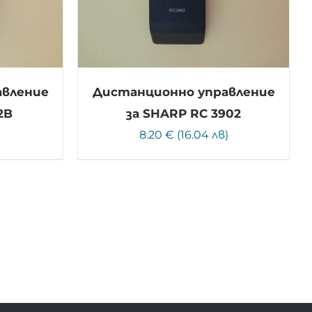
авление
Дистанционно управление
2B
за SHARP RC 3902
8.20 € (16.04 лв)