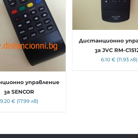
Дистанционно упр
за JVC RM-C151
6.10 € (11.93 лв)
ционно управление
за SENCOR
9.20 € (17.99 лв)