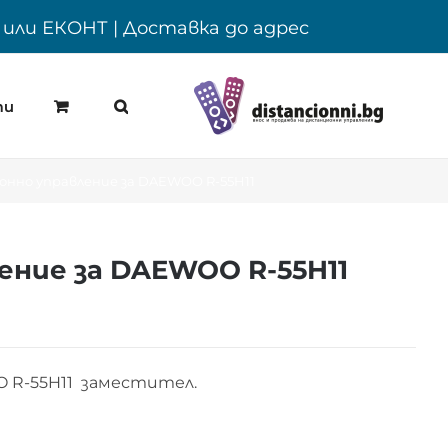
Y или ЕКОНТ | Доставка до адрес
ти
нно управление за DAEWOO R-55H11
ние за DAEWOO R-55H11
 R-55H11 заместител.