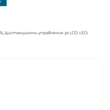
А
A)
,
Дистанционни управления за LCD, LED,