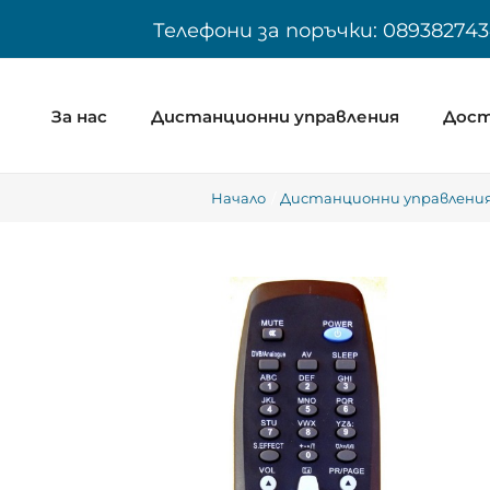
Skip
Телефони за поръчки: 089382743
to
content
За нас
Дистанционни управления
Дост
Начало
Дистанционни управления 