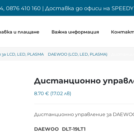
4, 0876 410 160 | Доставка до офиси на SPEED
авка и плащане
Важна информация
Контак
за LCD, LED, PLASMA
DAEWOO (LCD, LED, PLASMA)
Дистанцио
Дистанционно управле
8.70 € (17.02 лв)
Дистанционно управление за DAEWOO
DAEWOO DLT-19LT1