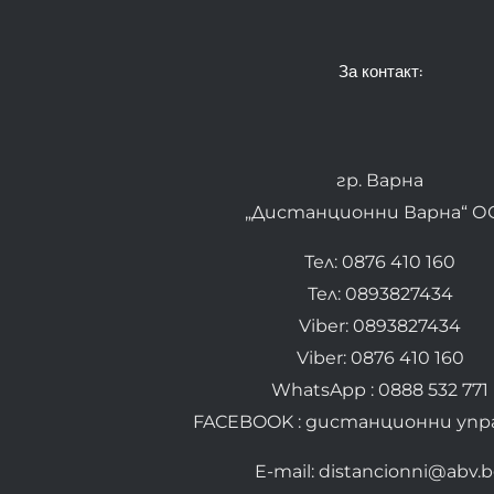
За контакт:
гр. Варна
„Дистанционни Варна“ О
Тел: 0876 410 160
Тел: 0893827434
Viber: 0893827434
Viber: 0876 410 160
WhatsApp : 0888 532 771
FACEBOOK : дистанционни упр
E-mail: distancionni@abv.