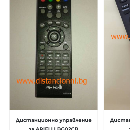
Дистанционно управление
Дистан
за ARIELLI BG02CB