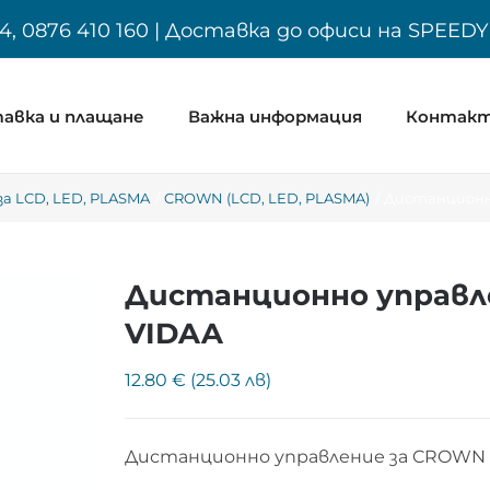
4, 0876 410 160 | Доставка до офиси на SPEED
авка и плащане
Важна информация
Контак
а LCD, LED, PLASMA
CROWN (LCD, LED, PLASMA)
Дистанционн
Дистанционно управл
VIDAA
12.80 € (25.03 лв)
Дистанционно управление за CROWN