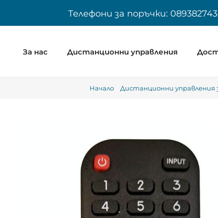
Skip
Телефони за поръчки: 089382743
to
content
За нас
Дистанционни управления
Дост
Начало
Дистанционни управления з