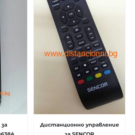
 за
Дистанционно управление
0638A
за SENCOR