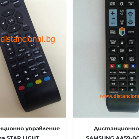
ционно управление
Дистанционно
за STAR LIGHT
SAMSUNG AA59-0