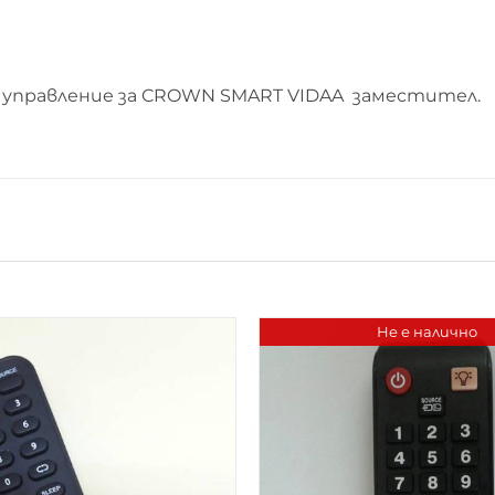
управление за CROWN SMART VIDAA заместител.
Не е налично