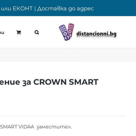
Y или ЕКОНТ | Доставка до адрес
ти
о управление за CROWN SMART VIDAA
ение за CROWN SMART
 SMART VIDAA заместител.