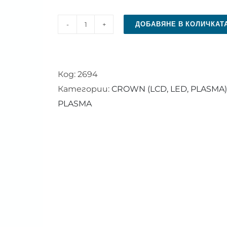
ДОБАВЯНЕ В КОЛИЧКАТ
количество
за
Дистанционно
Код:
2694
управление
Категории:
CROWN (LCD, LED, PLASMA)
за
PLASMA
CROWN
SMART
VIDAA