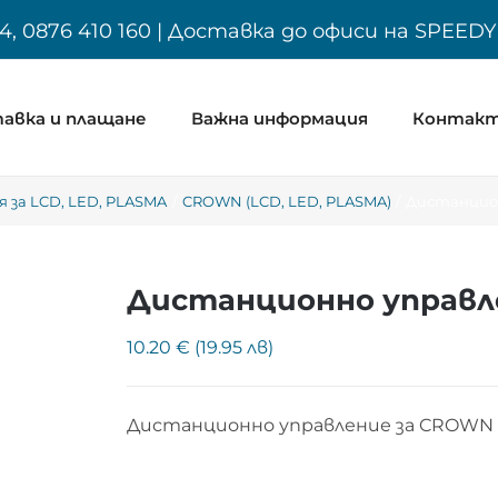
4, 0876 410 160 | Доставка до офиси на SPEED
авка и плащане
Важна информация
Контак
 за LCD, LED, PLASMA
CROWN (LCD, LED, PLASMA)
Дистанцион
Дистанционно управл
10.20 € (19.95 лв)
Дистанционно управление за CROWN 