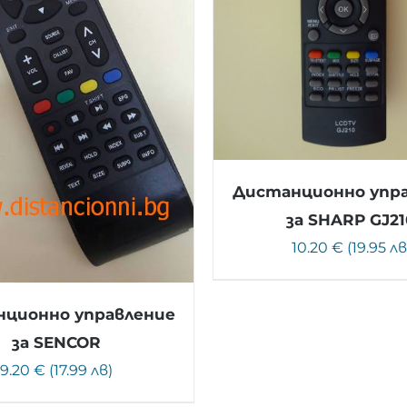
Дистанционно упр
за SHARP GJ21
10.20 € (19.95 лв
ционно управление
за SENCOR
9.20 € (17.99 лв)