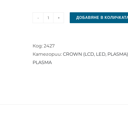
ДОБАВЯНЕ В КОЛИЧКАТ
количество
за
Дистанционно
Код:
2427
управление
Категории:
CROWN (LCD, LED, PLASMA)
за
PLASMA
CROWN
RC
4390P