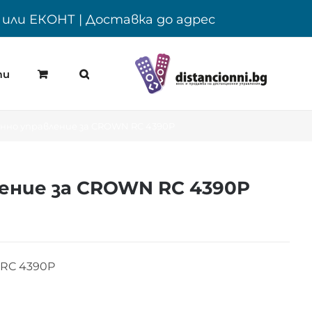
Y или ЕКОНТ | Доставка до адрес
ти
но управление за CROWN RC 4390P
ение за CROWN RC 4390P
RC 4390P