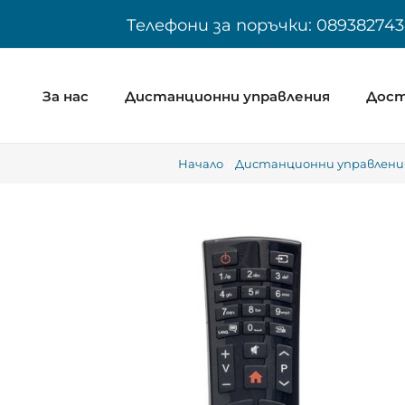
Skip
Телефони за поръчки: 089382743
to
content
За нас
Дистанционни управления
Дост
Начало
Дистанционни управления