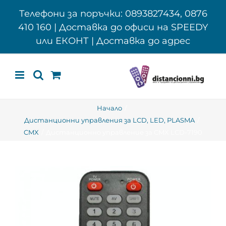
Skip
Телефони за поръчки: 0893827434, 0876
to
410 160 | Доставка до офиси на SPEEDY
content
или ЕКОНТ | Доставка до адрес
Начало
Дистанционни управления за LCD, LED, PLASMA
CMX
Дистанционно управление за CMX LCD-7190