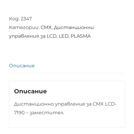
за
Дистанционно
Код:
2347
управление
Категории:
CMX
,
Дистанционни
за
управления за LCD, LED, PLASMA
CMX
LCD-
7190
Описание
Описание
Дистанционно управление за CMX LCD-
7190 – заместител.