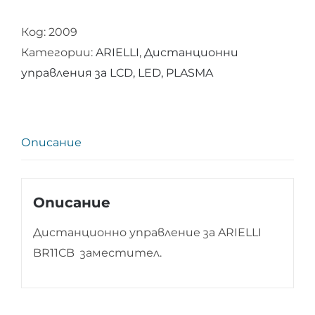
Дистанционно
Код:
2009
управление
Категории:
ARIELLI
,
Дистанционни
за
управления за LCD, LED, PLASMA
ARIELLI
BR11CB
Описание
Описание
Дистанционно управление за ARIELLI
BR11CB заместител.