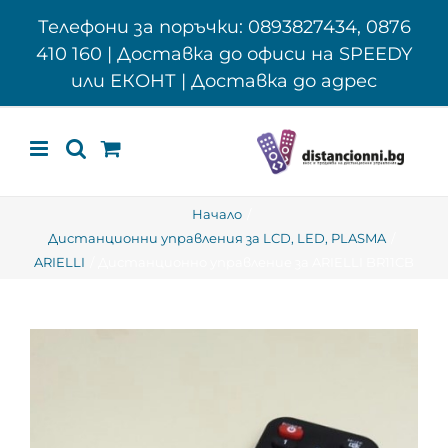
Skip
Телефони за поръчки: 0893827434, 0876
to
410 160 | Доставка до офиси на SPEEDY
content
или ЕКОНТ | Доставка до адрес
Начало
Дистанционни управления за LCD, LED, PLASMA
ARIELLI
Дистанционно управление за ARIELLI BR11CB