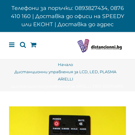
Skip
Телефони за поръчки: 0893827434, 0876
to
410 160 | Доставка до офиси на SPEEDY
content
или ЕКОНТ | Доставка до адрес
Начало
Дистанционни управления за LCD, LED, PLASMA
ARIELLI
Дистанционно управление за ARIELLI 2100-ED00ARIE