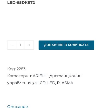
LED-65DK5T2
ДОБАВЯНЕ В КОЛИЧКАТА
количество
за
Дистанционно
Код:
2283
управление
Категории:
ARIELLI
,
Дистанционни
за
управления за LCD, LED, PLASMA
ARIELLI
2100-
ED00ARIE
Описание