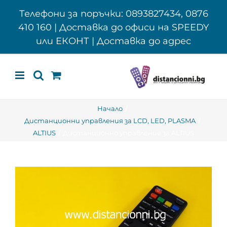
Skip
Телефони за поръчки: 0893827434, 0876
to
410 160 | Доставка до офиси на SPEEDY
content
или ЕКОНТ | Доставка до адрес
Начало
Дистанционни управления за LCD, LED, PLASMA
ALTIUS
Дистанционно управление за ALTIUS