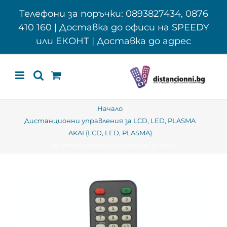
Skip
Телефони за поръчки: 0893827434, 0876
to
410 160 | Доставка до офиси на SPEEDY
content
или ЕКОНТ | Доставка до адрес
Начало
Дистанционни управления за LCD, LED, PLASMA
AKAI (LCD, LED, PLASMA)
Дистанционно управление за AKAI