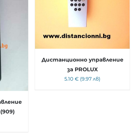
Дистанционно управление
за PROLUX
5.10 € (9.97 лв)
авление
(909)
)