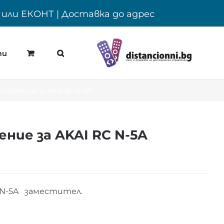
Y или ЕКОНТ | Доставка до адрес
ти
равление за AKAI RC N-5A
ние за AKAI RC N-5A
 N-5A заместител.