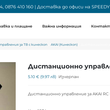
4, 0876 410 160 | Доставка до офиси на SPEED
авка и плащане
Важна информация
Контак
равления за ТВ с кинескоп
AKAI (Кинескоп)
Дистанционно уп
Дистанционно управле
5.10 € (9.97 лв)
Изчерпан
Дистанционно управление за AKAI RC