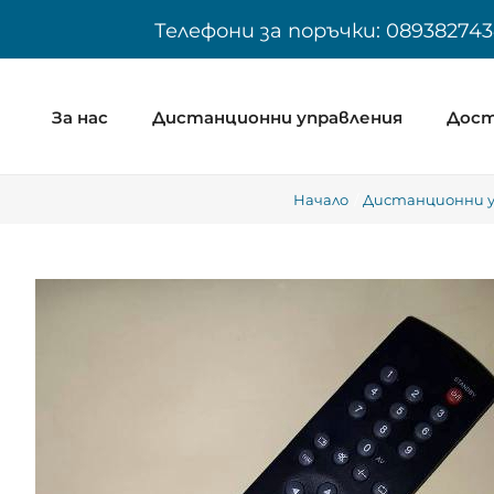
Skip
Телефони за поръчки: 089382743
to
content
За нас
Дистанционни управления
Дост
Начало
Дистанционни уп