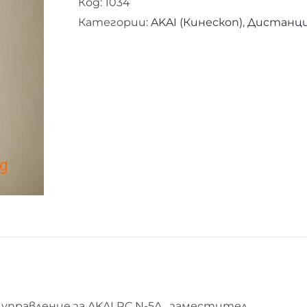
Код:
1034
Категории:
AKAI (Кинескоп)
,
Дистанцио
управление за AKAI RC N-5A заместител.