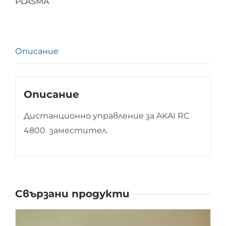
PLASMA
RC
4800
Описание
Описание
Дистанционно управление за AKAI RC
4800 заместител.
Свързани продукти