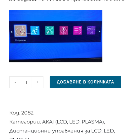
ДОБАВЯНЕ В КОЛИЧКАТА
количество
за
Дистанционно
Код:
2082
управление
Категории:
AKAI (LCD, LED, PLASMA)
,
за
Дистанционни управления за LCD, LED,
AKAI