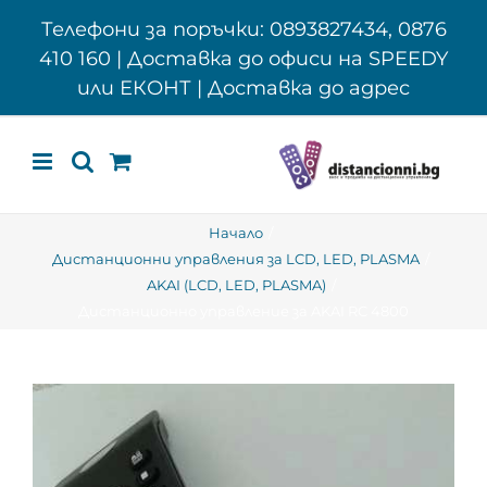
Skip
Телефони за поръчки: 0893827434, 0876
to
410 160 | Доставка до офиси на SPEEDY
content
или ЕКОНТ | Доставка до адрес
Начало
Дистанционни управления за LCD, LED, PLASMA
AKAI (LCD, LED, PLASMA)
Дистанционно управление за AKAI RC 4800