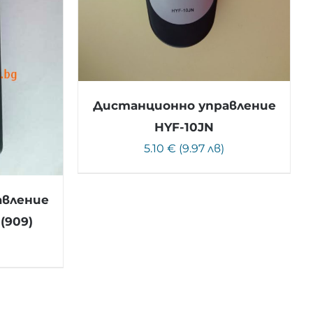
Дистанционно управление
HYF-10JN
5.10 € (9.97 лв)
авление
(909)
)