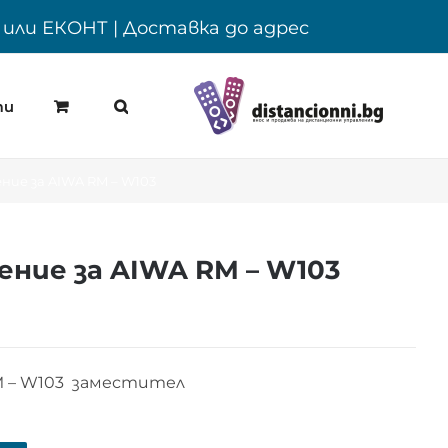
Y или ЕКОНТ | Доставка до адрес
ти
ие за AIWA RM – W103
ние за AIWA RM – W103
M – W103 заместител