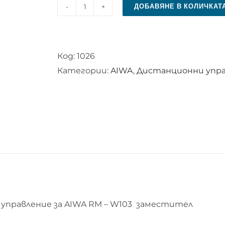
ДОБАВЯНЕ В КОЛИЧКАТ
количество
за
Дистанционно
Код:
1026
управление
Категории:
AIWA
,
Дистанционни управ
за
AIWA
RM
-
W103
управление за AIWA RM – W103 заместител