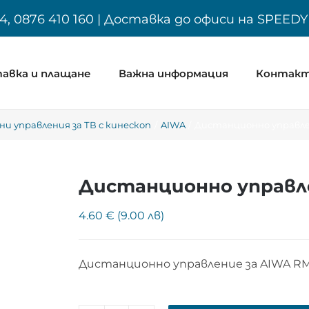
4, 0876 410 160 | Доставка до офиси на SPEED
авка и плащане
Важна информация
Контак
и управления за ТВ с кинескоп
AIWA
Дистанционно управлен
Дистанционно управле
4.60 € (9.00 лв)
Дистанционно управление за AIWA R