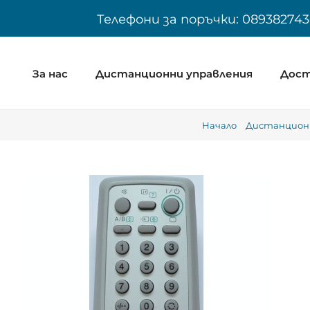
Skip
Телефони за поръчки: 089382743
to
content
За нас
Дистанционни управления
Дост
Начало
Дистанционн