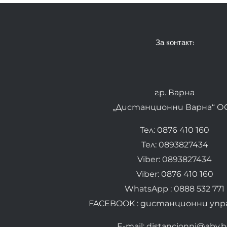
За контакт:
гр. Варна
„Дистанционни Варна“ О
Тел: 0876 410 160
Тел: 0893827434
Viber: 0893827434
Viber: 0876 410 160
WhatsApp : 0888 532 771
FACEBOOK : дистанционни упр
E-mail: distancionni@abv.