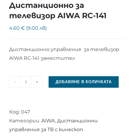
Дистанционно за
телевизор AIWA RC-141
4.60 € (9.00 лв)
Дистанционно управление за телевизор
AIWA RC-141 заместител
ДОБАВЯНЕ В КОЛИЧКАТА
количество
за
Дистанционно
Код:
047
за
Категории:
AIWA
,
Дистанционни
телевизор
управления за ТВ с кинескоп
AIWA