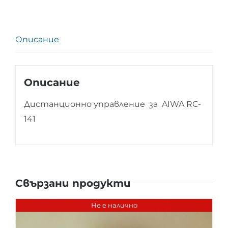
RC-
141
Описание
Описание
Дистанционно управление за AIWA RC-
141
Свързани продукти
Не е налично