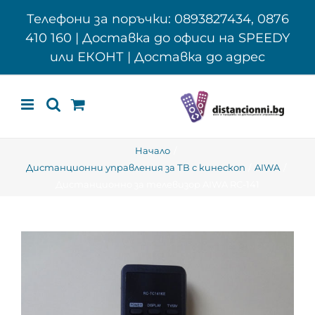
Skip
Телефони за поръчки: 0893827434, 0876
to
410 160 | Доставка до офиси на SPEEDY
content
или ЕКОНТ | Доставка до адрес
Начало
Дистанционни управления за ТВ с кинескоп
AIWA
Дистанционно за телевизор AIWA RC-141