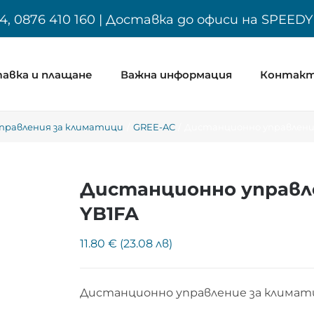
4, 0876 410 160 | Доставка до офиси на SPEED
авка и плащане
Важна информация
Контак
правления за климатици
GREE-AC
Дистанционно управление
Дистанционно управл
YB1FA
11.80 € (23.08 лв)
Дистанционно управление за климат