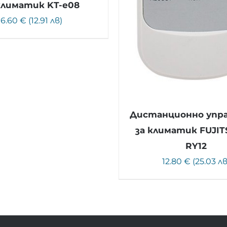
климатик KT-e08
6.60 € (12.91 лв)
Дистанционно упр
за климатик FUJIT
RY12
12.80 € (25.03 лв