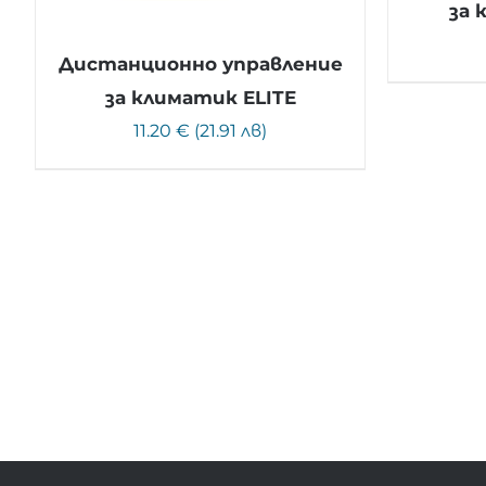
за 
Дистанционно управление
за климатик ELITE
11.20 € (21.91 лв)