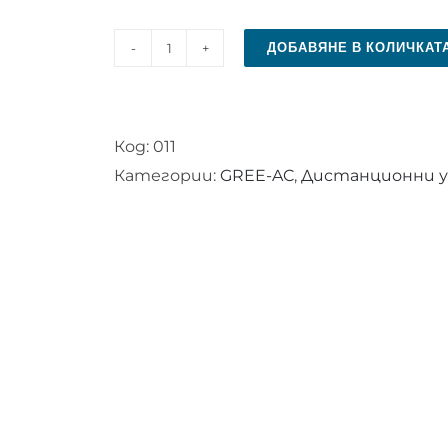
ДОБАВЯНЕ В КОЛИЧКАТ
количество
за
Дистанционно
Код:
011
управление
Категории:
GREE-AC
,
Дистанционни у
за
климатик
GREE
YB1FA