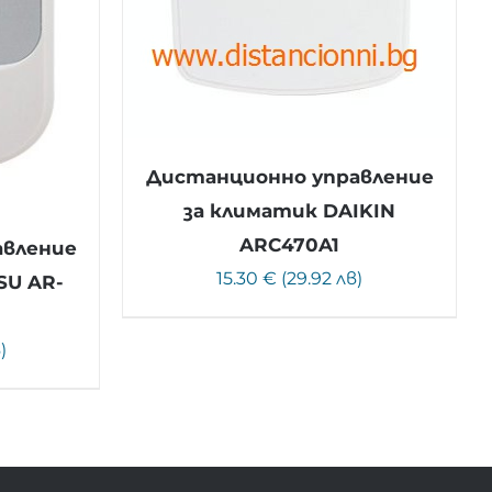
Дистанционно управление
за климатик DAIKIN
ARC470A1
авление
15.30 € (29.92 лв)
SU AR-
)