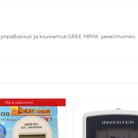
управление за климатик GREE YB1FA заместител.
Не е налично