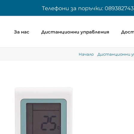
Skip
Телефони за поръчки: 089382743
to
content
За нас
Дистанционни управления
Дост
Начало
Дистанционни у