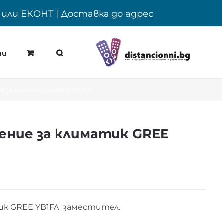
Y или ЕКОНТ | Доставка до адрес
ти
 за климатик GREE YB1FA
ение за климатик GREE
ик GREE YB1FA заместител.