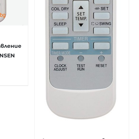
авление
ONSEN
)