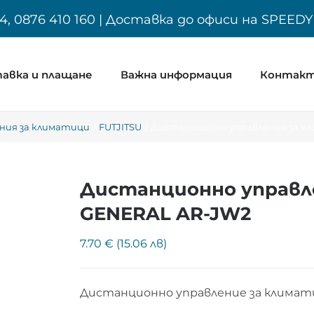
4, 0876 410 160 | Доставка до офиси на SPEED
авка и плащане
Важна информация
Контак
ния за климатици
FUTJITSU
Дистанционно управление за к
Дистанционно управле
GENERAL AR-JW2
7.70 € (15.06 лв)
Дистанционно управление за климат