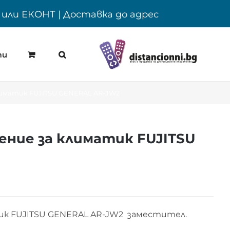
Y или ЕКОНТ | Доставка до адрес
ти
лиматик FUJITSU GENERAL AR-JW2
ние за климатик FUJITSU
ик FUJITSU GENERAL AR-JW2 заместител.