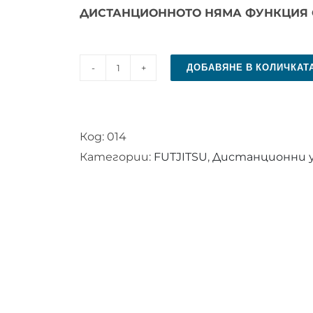
ДИСТАНЦИОННОТО НЯМА ФУНКЦИЯ 
ДОБАВЯНЕ В КОЛИЧКАТ
количество
за
Дистанционно
Код:
014
управление
Категории:
FUTJITSU
,
Дистанционни у
за
климатик
FUJITSU
GENERAL
AR-
JW2