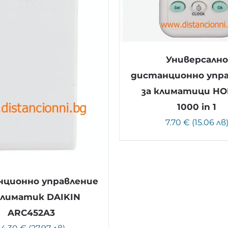
Универсално
дистанционно упр
за климатици H
1000 in 1
7.70 € (15.06 лв
ционно управление
климатик DAIKIN
ARC452A3