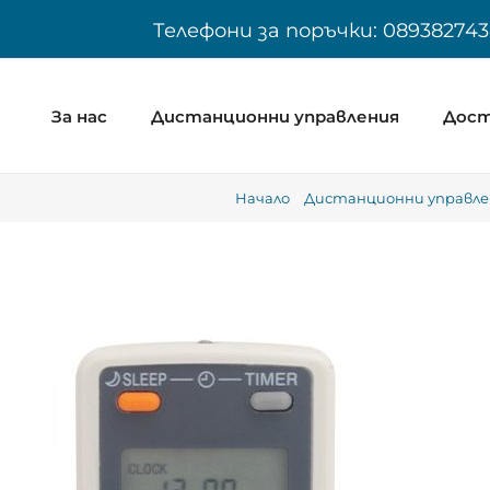
Skip
Телефони за поръчки: 089382743
to
content
За нас
Дистанционни управления
Дост
Начало
Дистанционни управле