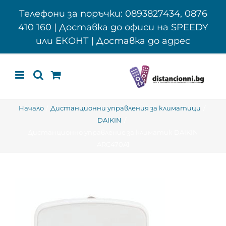
Skip
Телефони за поръчки: 0893827434, 0876
to
410 160 | Доставка до офиси на SPEEDY
content
или ЕКОНТ | Доставка до адрес
Начало
Дистанционни управления за климатици
DAIKIN
Дистанционно управление за климатик DAIKIN
ARC470A1