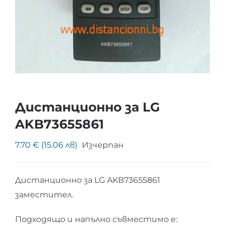
Дистанционно за LG
AKB73655861
7.70 € (15.06 лв)
Изчерпан
Дистанционно за LG AKB73655861
заместител.
Подходящо и напълно съвместимо е: