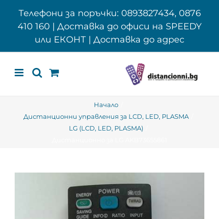
Skip
Телефони за поръчки: 0893827434, 0876
to
410 160 | Доставка до офиси на SPEEDY
content
или ЕКОНТ | Доставка до адрес
Начало
Дистанционни управления за LCD, LED, PLASMA
LG (LCD, LED, PLASMA)
Дистанционно за LG AKB73655861