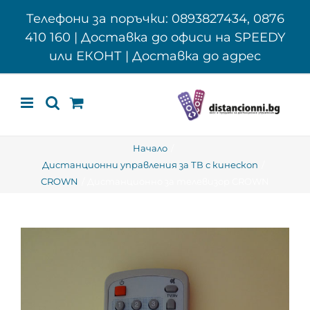
Skip
Телефони за поръчки: 0893827434, 0876
to
410 160 | Доставка до офиси на SPEEDY
content
или ЕКОНТ | Доставка до адрес
Начало
Дистанционни управления за ТВ с кинескоп
CROWN
Дистанционно за телевизор CROWN