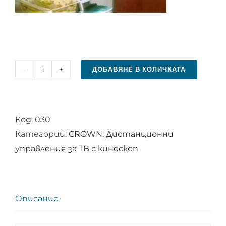
ДОБАВЯНЕ В КОЛИЧКАТА
количество
за
Дистанционно
Код:
030
за
Категории:
CROWN
,
Дистанционни
телевизор
управления за ТВ с кинескоп
CROWN
Описание