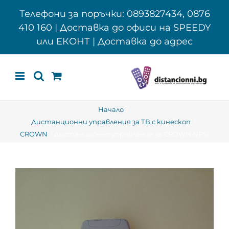
Skip
Телефони за поръчки: 0893827434, 0876
to
410 160 | Доставка до офиси на SPEEDY
content
или ЕКОНТ | Доставка до адрес
Начало
Дистанционни управления за ТВ с кинескоп
CROWN
Дистанционно управление за CROWN NP51