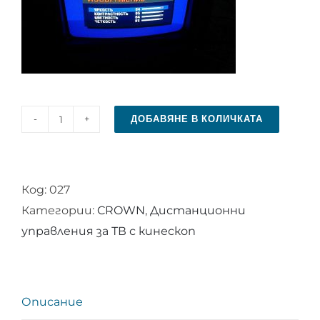
ДОБАВЯНЕ В КОЛИЧКАТА
количество
за
Дистанционно
Код:
027
управление
Категории:
CROWN
,
Дистанционни
за
управления за ТВ с кинескоп
CROWN
NP51
Описание