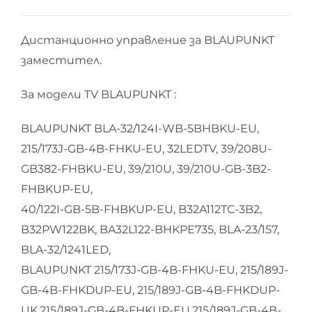
Дистанционно управление за BLAUPUNKT
заместител.
За модели TV BLAUPUNKT :
BLAUPUNKT BLA-32/124I-WB-5BHBKU-EU,
215/173J-GB-4B-FHKU-EU, 32LEDTV, 39/208U-
GB382-FHBKU-EU, 39/210U, 39/210U-GB-3B2-
FHBKUP-EU,
40/122I-GB-5B-FHBKUP-EU, B32A112TC-3B2,
B32PW122BK, BA32L122-BHKPE735, BLA-23/157,
BLA-32/1241LED,
BLAUPUNKT 215/173J-GB-4B-FHKU-EU, 215/189J-
GB-4B-FHKDUP-EU, 215/189J-GB-4B-FHKDUP-
UK,215/189J-GB-4B-FHKUP-EU,215/189J-GB-4B-