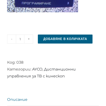
ДОБАВЯНЕ В КОЛИЧКАТА
количество
за
Дистанционно
Код:
038
за
Категории:
AYCO
,
Дистанционни
AYCO
управления за ТВ с кинескоп
rc
2040
Описание