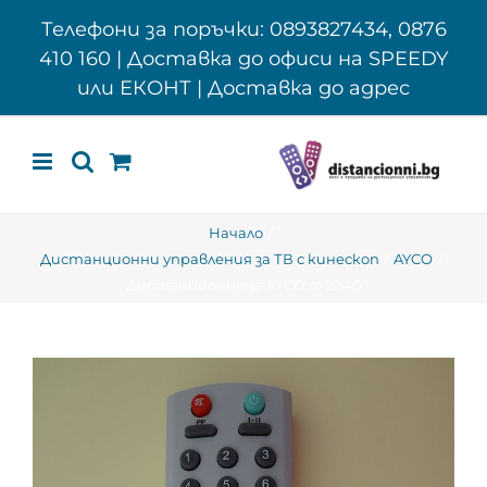
Skip
Телефони за поръчки: 0893827434, 0876
to
410 160 | Доставка до офиси на SPEEDY
content
или ЕКОНТ | Доставка до адрес
Начало
Дистанционни управления за ТВ с кинескоп
AYCO
Дистанционно за AYCO rc 2040