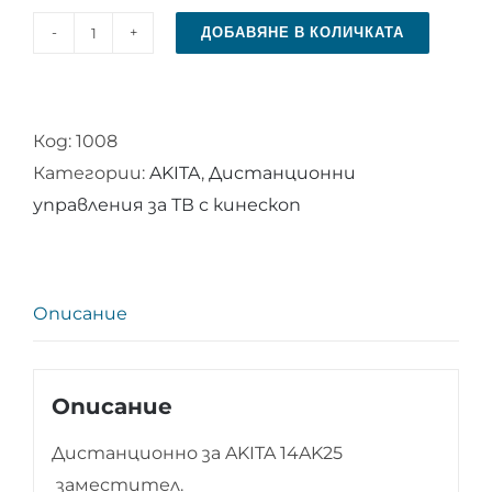
ДОБАВЯНЕ В КОЛИЧКАТА
количество
за
Дистанционно
Код:
1008
за
Категории:
AKITA
,
Дистанционни
AKITA
управления за ТВ с кинескоп
14AK25
Описание
Описание
Дистанционно за AKITA 14AK25
заместител.