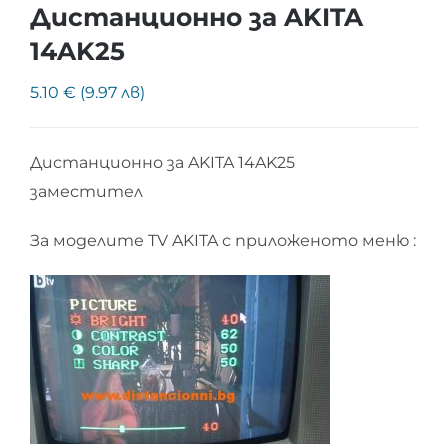
Дистанционно за AKITA
14AK25
5.10 € (9.97 лв)
Дистанционно за AKITA 14AK25
заместител
За моделите TV AKITA с приложеното меню :