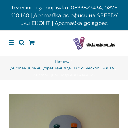
Skip
Телефони за поръчки: 0893827434, 0876
to
410 160 | Доставка до офиси на SPEEDY
content
или ЕКОНТ | Доставка до адрес
Начало
Дистанционни управления за ТВ с кинескоп
AKITA
Дистанционно за AKITA 14AK25