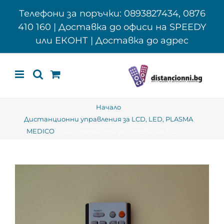
Skip
Телефони за поръчки: 0893827434, 0876
to
410 160 | Доставка до офиси на SPEEDY
content
или ЕКОНТ | Доставка до адрес
Начало
Дистанционни управления за LCD, LED, PLASMA
MEDICO
Дистанционно за телевизор MEDICO+