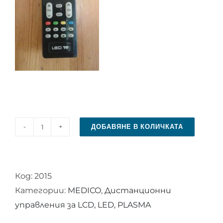
ДОБАВЯНЕ В КОЛИЧКАТА
количество
за
Дистанционно
Код:
2015
за
Категории:
MEDICO
,
Дистанционни
телевизор
управления за LCD, LED, PLASMA
MEDICO+