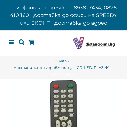
Skip
Телефони за поръчки: 0893827434, 0876
to
410 160 | Доставка до офиси на SPEEDY
content
или ЕКОНТ | Доставка до адрес
Начало
Дистанционни управления за LCD, LED, PLASMA
SMART TECH