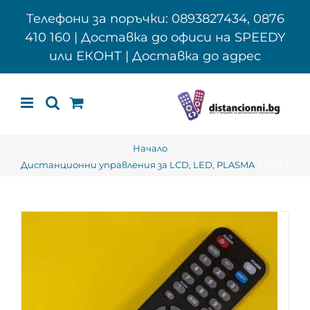
Skip
Телефони за поръчки: 0893827434, 0876
to
410 160 | Доставка до офиси на SPEEDY
content
или ЕКОНТ | Доставка до адрес
Начало
Дистанционни управления за LCD, LED, PLASMA
NEXT