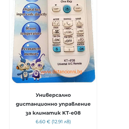
Универсално
дистанционно управление
за климатик KT-e08
6.60 € (12.91 лв)