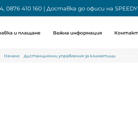
4, 0876 410 160 | Доставка до офиси на SPEED
авка и плащане
Важна информация
Контак
Начало
Дистанционни управления за климатици
KT-E08