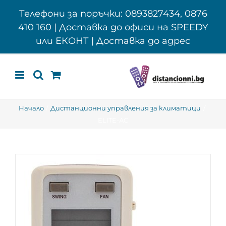
Skip
Телефони за поръчки: 0893827434, 0876
to
410 160 | Доставка до офиси на SPEEDY
content
или ЕКОНТ | Доставка до адрес
Начало
Дистанционни управления за климатици
ELITE-AC