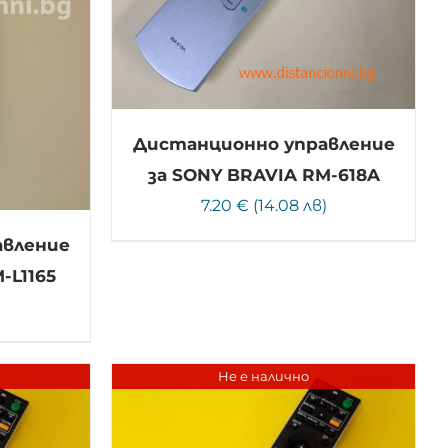
Дистанционно управление
за SONY BRAVIA RM-618A
7.20 € (14.08 лв)
авление
-L1165
)
Не е налично