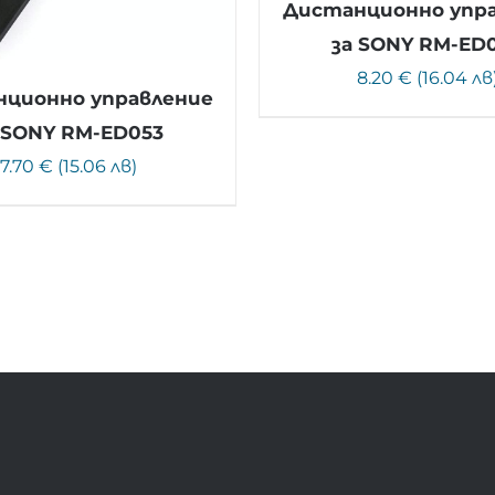
Дистанционно упр
за SONY RM-ED
8.20 € (16.04 лв
ционно управление
 SONY RM-ED053
7.70 € (15.06 лв)