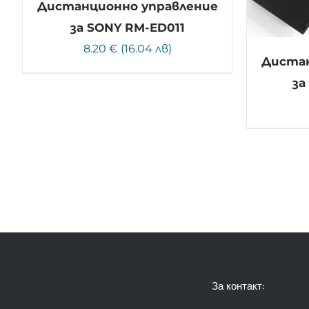
Дистанционно управление
за SONY RM-ED011
8.20 € (16.04 лв)
Дистан
за
За контакт: