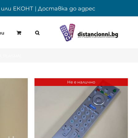
Y или ЕКОНТ | Доставка до адрес
ти
D, PLASMA)
Не е налично