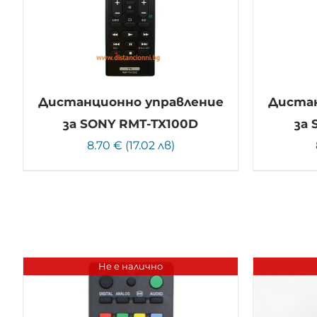
Дистанционно управление
Дистан
за SONY RMT-TX100D
за 
8.70 € (17.02 лв)
Не е налично