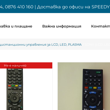
4, 0876 410 160 | Доставка до офиси на SPEED
авка и плащане
Важна информация
Контак
Дистанционни управления за LCD, LED, PLASMA
SONY (LCD, LE
Не е налично