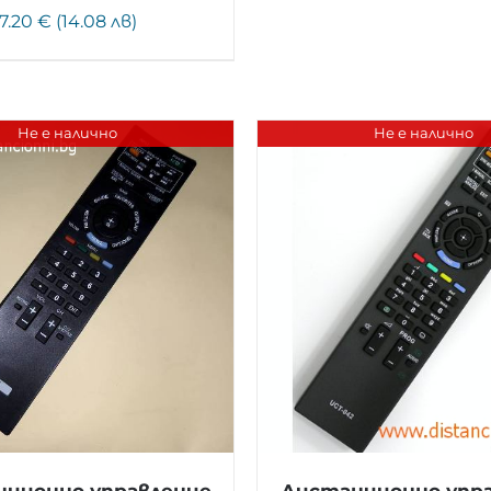
7.20 € (14.08 лв)
Не е налично
Не е налично
ционно управление
Дистанционно упр