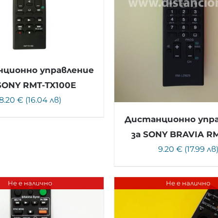
ционно управление
SONY RMT-TX100E
8.20 € (16.04 лв)
Дистанционно упр
за SONY BRAVIA RM
9.20 € (17.99 лв
Не е налично
Не е налично