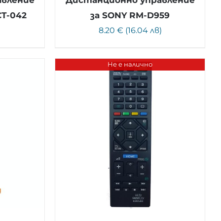
CT-042
за SONY RM-D959
)
8.20 € (16.04 лв)
Не е налично