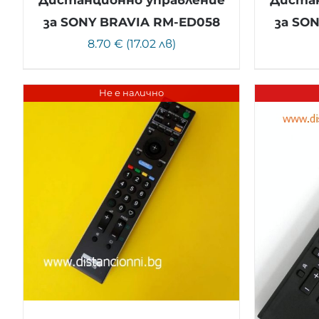
за SONY BRAVIA RM-ED058
за SO
8.70 € (17.02 лв)
Не е налично