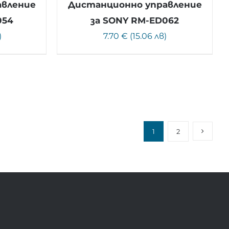
авление
Дистанционно управление
054
за SONY RM-ED062
)
7.70 € (15.06 лв)
1
2