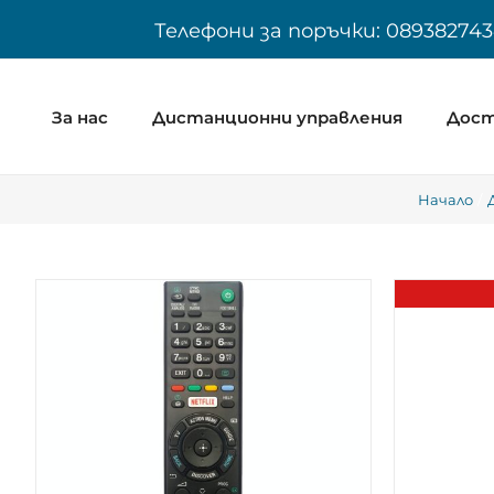
Skip
Телефони за поръчки: 089382743
to
content
За нас
Дистанционни управления
Дост
Начало