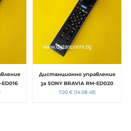
авление
Дистанционно управление
-ED016
за SONY BRAVIA RM-ED020
)
7.20 € (14.08 лв)