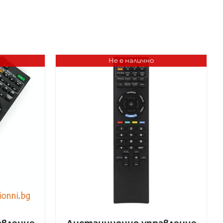
Не е налично
авление
Дистанционно управление