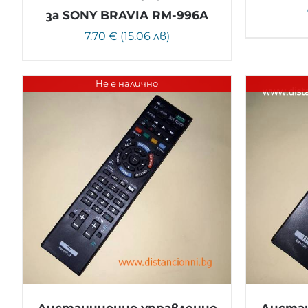
за SONY BRAVIA RM-996A
7.70 € (15.06 лв)
Не е налично
Дистанционно управление
Дистан