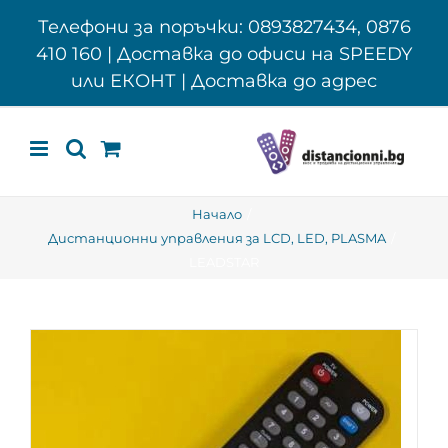
Skip
Телефони за поръчки: 0893827434, 0876
to
410 160 | Доставка до офиси на SPEEDY
content
или ЕКОНТ | Доставка до адрес
Начало
Дистанционни управления за LCD, LED, PLASMA
LEADSTAR